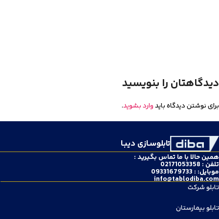
دیدگاهتان را بنویسید
برای نوشتن دیدگاه باید
وارد بشوید
.
تابلوسـازی دیبـا
همین حالا با ما تماس بگیرید :
تلفن : 02171053358
موبایل: : 09331679733
info@tablodiba.com
تابلو شرکت
تابلو بیمارستان