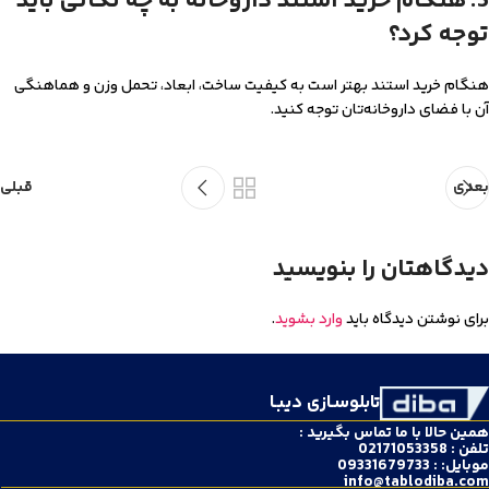
5. هنگام خرید استند داروخانه به چه نکاتی باید
توجه کرد؟
هنگام خرید استند بهتر است به کیفیت ساخت، ابعاد، تحمل وزن و هماهنگی
آن با فضای داروخانه‌تان توجه کنید.
بعدی
قبلی
دیدگاهتان را بنویسید
برای نوشتن دیدگاه باید
وارد بشوید
.
تابلوسـازی دیبـا
همین حالا با ما تماس بگیرید :
تلفن : 02171053358
موبایل: : 09331679733
info@tablodiba.com