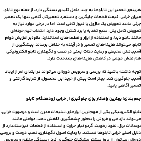
هزینه‌ی تعمیر این تابلوها به چند عامل کلیدی بستگی دارد، از جمله نوع تابلو،
میزان خرابی، قیمت قطعات جایگزین و دستمزد تعمیرکار. گاهی تنها یک تعمیر
جزئی مانند تعویض یک ماژول یا فیوز کافی است، اما در برخی موارد نیاز به
تعویض کامل پنل، منبع تغذیه یا برد کنترل وجود دارد. انتخاب تیم حرفه‌ای
مانند تابلو دیبا، و استفاده از ابزار و قطعه‌های استاندارد، علاوه‌بر افزایش دوام
تابلو، می‌تواند هزینه‌های تعمیر را در آینده به حداقل برساند. پیشگیری از
آسیب‌های محیطی و رعایت نکات ایمنی در نصب و نگهداری تابلو الکترونیکی
هم نقش مهمی در کاهش هزینه‌های بلندمدت دارد.
توجه داشته باشید که بررسی و سرویس دوره‌ای می‌تواند در ابتدای امر از ایجاد
آسیب جلوگیری کند. بهتر است پیش از خرید این محصول، از شرایط گارانتی و
تعمیر آگاهی یابید.
جمع‌بندی؛ بهترین راهکار برای جلوگیری از خرابی زودهنگام تابلو
تابلو الکترونیکی یکی از مهم‌ترین ابزارهای تبلیغات مدرن است و درصورت خرابی،
می‌تواند بازدهی و فروش را به‌طور چشمگیری کاهش دهد. عواملی مانند
نوسانات برق، نفوذ رطوبت، گردوغبار، حرارت و استفاده از قطعات غیراستاندارد از
دلایل اصلی خرابی تابلوها هستند. با رعایت اصول نگهداری، نصب درست و بررسی
دوره‌ای می‌توان از بروز بیشتر مشکلات جلوگیری کرد. رسیدگی منظم و سرویس