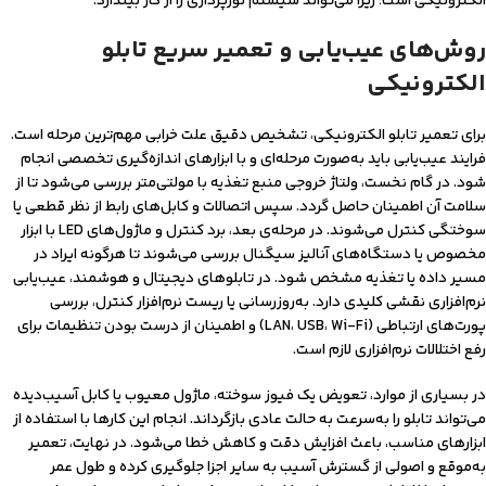
الکترونیکی است؛ زیرا می‌تواند سیستم نورپردازی را از کار بیندازد.
روش‌های عیب‌یابی و تعمیر سریع تابلو
الکترونیکی
برای تعمیر تابلو الکترونیکی، تشخیص دقیق علت خرابی مهم‌ترین مرحله است.
فرایند عیب‌یابی باید به‌صورت مرحله‌ای و با ابزارهای اندازه‌گیری تخصصی انجام
شود. در گام نخست، ولتاژ خروجی منبع تغذیه با مولتی‌متر بررسی می‌شود تا از
سلامت آن اطمینان حاصل گردد. سپس اتصالات و کابل‌های رابط از نظر قطعی یا
سوختگی کنترل می‌شوند. در مرحله‌ی بعد، برد کنترل و ماژول‌های LED با ابزار
مخصوص یا دستگاه‌های آنالیز سیگنال بررسی می‌شوند تا هرگونه ایراد در
مسیر داده یا تغذیه مشخص شود. در تابلوهای دیجیتال و هوشمند، عیب‌یابی
نرم‌افزاری نقشی کلیدی دارد. به‌روزرسانی یا ریست نرم‌افزار کنترل، بررسی
پورت‌های ارتباطی (LAN، USB، Wi-Fi) و اطمینان از درست بودن تنظیمات برای
رفع اختلالات نرم‌افزاری لازم است.
در بسیاری از موارد، تعویض یک فیوز سوخته، ماژول معیوب یا کابل آسیب‌دیده
می‌تواند تابلو را به‌سرعت به حالت عادی بازگرداند. انجام این کارها با استفاده از
ابزارهای مناسب، باعث افزایش دقت و کاهش خطا می‌شود. در نهایت، تعمیر
به‌موقع و اصولی از گسترش آسیب به سایر اجزا جلوگیری کرده و طول عمر