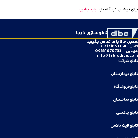
برای نوشتن دیدگاه باید
وارد بشوید
.
تابلوسـازی دیبـا
همین حالا با ما تماس بگیرید :
تلفن : 02171053358
موبایل: : 09331679733
info@tablodiba.com
تابلو شرکت
تابلو بیمارستان
تابلوفروشگاه
تابلو ساختمان
تابلو پلکسی
تابلو لایت باکس