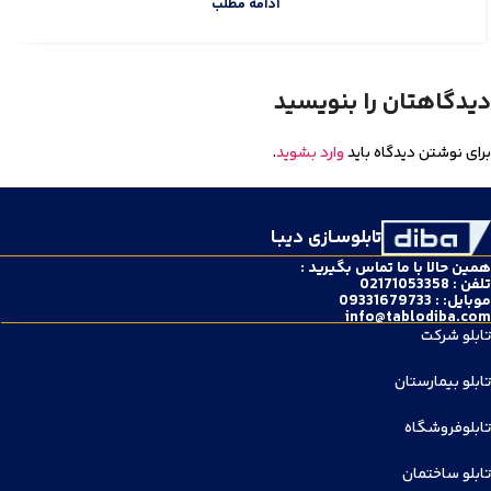
ادامه مطلب
دیدگاهتان را بنویسید
برای نوشتن دیدگاه باید
وارد بشوید
.
تابلوسـازی دیبـا
همین حالا با ما تماس بگیرید :
تلفن : 02171053358
موبایل: : 09331679733
info@tablodiba.com
تابلو شرکت
تابلو بیمارستان
تابلوفروشگاه
تابلو ساختمان