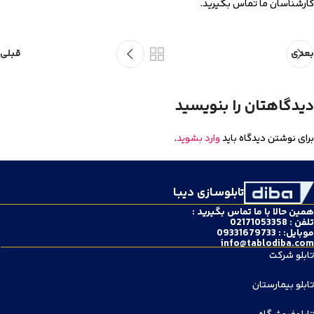
کارشناسان ما تماس بگیرید.
بعدی
قبلی
دیدگاهتان را بنویسید
برای نوشتن دیدگاه باید
وارد بشوید
.
تابلوسـازی دیبـا
همین حالا با ما تماس بگیرید :
تلفن : 02171053358
موبایل: : 09331679733
info@tablodiba.com
تابلو شرکت
تابلو بیمارستان