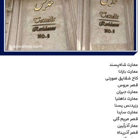
عمارت شاه‌پسند
عمارت بارانا
کاخ شقایق صورتی
قصر عروس
عمارت جیران
عمارت داهلیا
رزیدنس یسنا
عمارت ساینا
قصر مریم گلی
عمار آذرآیین
قصر آذرپناه