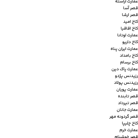
عمارت آراسته
قصر آسا
قصر ارشا
کاخ امید
کاخ اقاقیا
عمارت اوتانا
کاخ داریو
عمارت ایران پناه
کاخ بامداد
کاخ برسام
عمارت پاک دین
رزیدنس پژدو
رزیدنس پولاد
عمارت پویان
قصر تابنده
قصر تیرداد
عمارت جانان
قصر گردونه مهر
کاخ چلیپا
عمارت خرم
قصر خوشنام