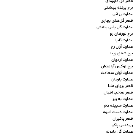
قصر گل داوودی
برج پرنده بهشتی
عمارت رز آبی
قصر گل‌های بهاری
عمارت گل یاس بنفش
برج نورهان رو
عمارت ئابرا
عمارت آران رخ
برج شفق زیبا
عمارت اردوان
برج
لوکس
آرا منش
عمارت آوان سعادت
عمارت بارمان
قصر بروای مانا
قصر صاحب اقبال
عمارت به ریز
عمارت سپیده دم
عمارت دست انبوه
قصر پاکیزان
رزیدنس پاکو
عمارت گل بابونه