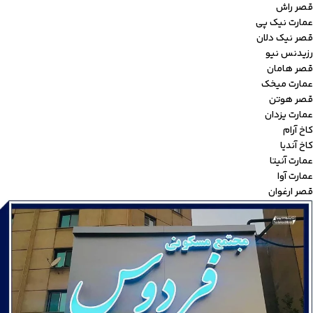
قصر راش
عمارت نیک پی
قصر نیک دلان
رزیدنس نیو
قصر هامان
عمارت میخک
قصر هوتن
عمارت یزدان
کاخ آرام
کاخ آندیا
عمارت آنیتا
عمارت آوا
قصر ارغوان