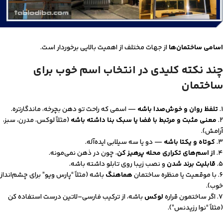
اسامی ساختمان‌ها
از جهات مختلف از اهمیت بالایی برخوردار است.
چند نکته کلیدی در انتخاب اسم خوب برای
ساختمان
۱.
تلفظ روان و خوش‌صدا باشه
— اسمی که راحت تو دهن بچرخه، ماندگارتره.
۲.
معنی مثبت و مرتبط با فضا یا سبک بنا داشته باشه
(مثلاً لوکس، مدرن، سبز،
آرامش).
۳.
کوتاه و یکتا باشه
— دو یا سه سیلابی ایده‌آله.
۴.
از اسم‌های تکراری محله پرهیز کن
، چون در ذهن نمی‌مونه.
۵.
قابلیت برند شدن
و نصب زیبا روی تابلو داشته باشه.
۶. با موقعیت یا منظره ساختمان
هماهنگ
باشه (مثلاً “پارس ویو” برای چشم‌انداز
خوب).
۷. اگر ساختمون قراره
لوکس
باشه، از ترکیب فارسی–لاتین درست استفاده کن
(مثلاً “نوا رزیدنس”).