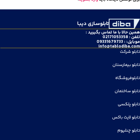
تابلوسـازی دیبـا
همین حالا با ما تماس بگیرید :
تلفن : 02171053358
موبایل: : 09331679733
info@tablodiba.com
تابلو شرکت
تابلو بیمارستان
تابلوفروشگاه
تابلو ساختمان
تابلو پلکسی
تابلو لایت باکس
تابلو چنلیوم